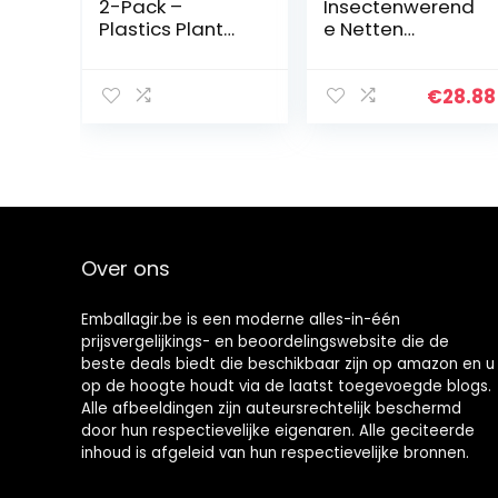
2-Pack –
Insectenwerend
Plastics Plant
e Netten
Pole,
Gordijnen,
Geselecteerde
Klamboe
uitgeholde
Camping
€
28.88
Mospool, Unieke
Insectennet
Totempaal voor
Opvouwbaar,
klimplant…
Camping
Beddengoed
Patio, Compact
En Lichtgewicht
Voor Camping
Over ons
Vissen, Past Op
Slaapzakken(Gr
een,2.4 * 1.4 *
Emballagir.be is een moderne alles-in-één
1.3m)
prijsvergelijkings- en beoordelingswebsite die de
beste deals biedt die beschikbaar zijn op amazon en u
op de hoogte houdt via de laatst toegevoegde blogs.
Alle afbeeldingen zijn auteursrechtelijk beschermd
door hun respectievelijke eigenaren. Alle geciteerde
inhoud is afgeleid van hun respectievelijke bronnen.