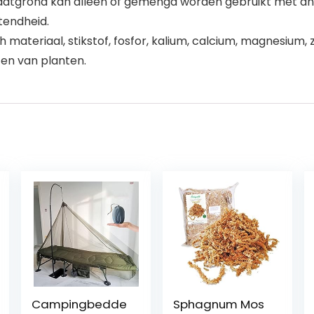
traatgrond kan alleen of gemengd worden gebruikt met an
tendheid.
ateriaal, stikstof, fosfor, kalium, calcium, magnesium, zw
ten van planten.
Campingbedde
Sphagnum Mos