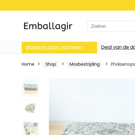
Search
for:
Bladeren door rubrieken
Deal van de d
Home
Shop
Mosbestrijding
Phalaenops