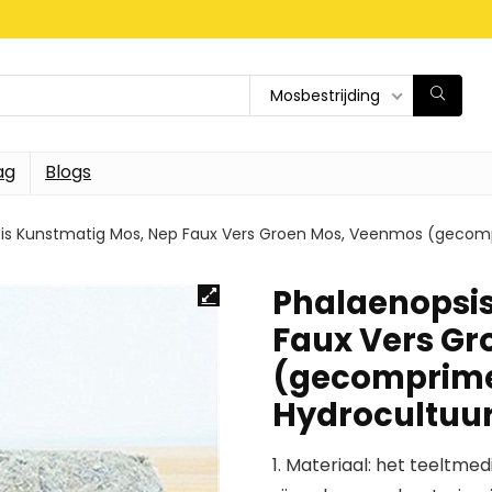
Mosbestrijding
ag
Blogs
is Kunstmatig Mos, Nep Faux Vers Groen Mos, Veenmos (gecomp
Phalaenopsis
Faux Vers G
(gecomprime
Hydrocultuu
1. Materiaal: het teeltmed