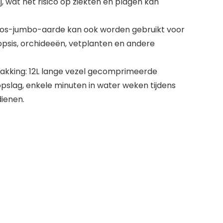
j, wat het risico op ziekten en plagen kan
nmos-jumbo-aarde kan ook worden gebruikt voor
psis, orchideeën, vetplanten en andere
kking: 12L lange vezel gecomprimeerde
opslag, enkele minuten in water weken tijdens
dienen.