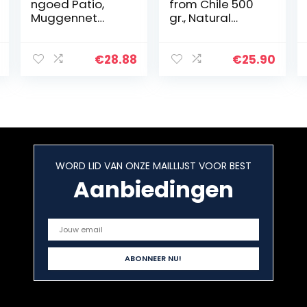
ngoed Patio,
from Chile 500
Muggennet
gr., Natural
Opvouwbaar,
Subtrat,
Muskietennet En
Natuurlijke
Insectenwerend
Turfmos-
€
28.88
€
25.90
e Netgordijnen,
Substraat,
Compact En
Sphagnum Moss
Lichtgewicht
Hydraterende
Voor Kamperen
voeding
Vissen, Past Op
Organische
Slaapzakken,
meststof voor
Bed,
Phalaenopsis
WORD LID VAN ONZE MAILLIJST VOOR BEST
Tent(Green,2.4 *
Orchid
1.4 * 1.3m)
Aanbiedingen