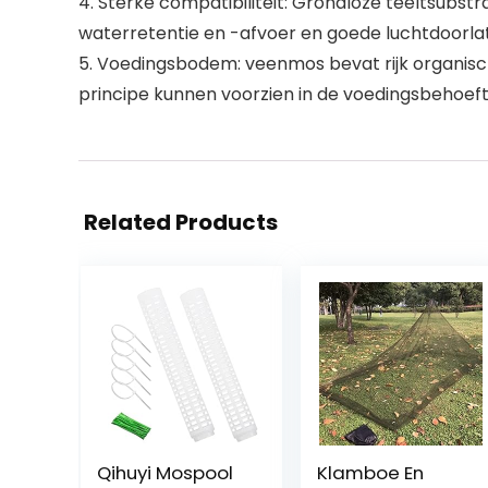
4. Sterke compatibiliteit: Grondloze teeltsubs
waterretentie en -afvoer en goede luchtdoorla
5. Voedingsbodem: veenmos bevat rijk organisch m
principe kunnen voorzien in de voedingsbehoef
Related Products
Qihuyi Mospool
Klamboe En