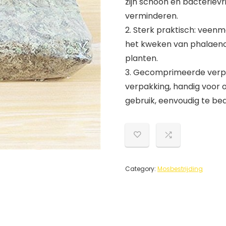
zijn schoon en bacterievri
verminderen.
2. Sterk praktisch: vee
het kweken van phalaeno
planten.
3. Gecomprimeerde verpa
verpakking, handig voor 
gebruik, eenvoudig te be
Category:
Mosbestrijding