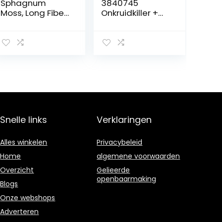
Sphagnum
3840745
Moss, Long Fiber
Onkruidkiller +
Sphagnum
Gazon Meststof,
Moss,
Beige, voor
Hydraterende
450m²
Voeding
Organische
Meststof for
Phalaenopsis
Orchidee,
Tuinbenodigdhe
den (Size : 6L)
Snelle links
Verklaringen
Alles winkelen
Privacybeleid
Home
algemene voorwaarden
Overzicht
Gelieerde
openbaarmaking
Blogs
Onze webshops
Adverteren