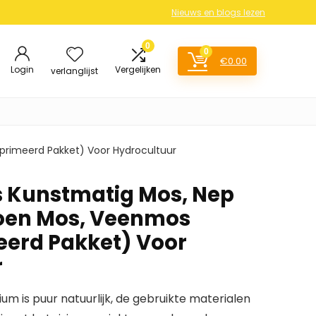
Nieuws en blogs lezen
0
0
€
0.00
Login
Vergelijken
verlanglijst
rimeerd Pakket) Voor Hydrocultuur
 Kunstmatig Mos, Nep
roen Mos, Veenmos
erd Pakket) Voor
r
ium is puur natuurlijk, de gebruikte materialen