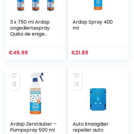
3 x 750 ml Ardap
Ardap Spray 400
ongediertespray
ml
Quiko de enige
echte
€
46.99
€
21.89
Ardap Zerstäuber –
Auto knaagdier
Pumpspray 500 ml
repeller auto