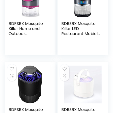
BDRSRX Mosquito
BDRSRX Mosquito
Killer Home and
Killer LED
Outdoor
Restaurant Mobiel
Commercial
met Lithiumbatterij
Electronic Mosquito
Bluetooth Smart
Killer LED
Home Mosquito
Elektronische
Killer Light voor
Mosquito Killer
binnen…
voor…
BDRSRX Mosquito
BDRSRX Mosquito