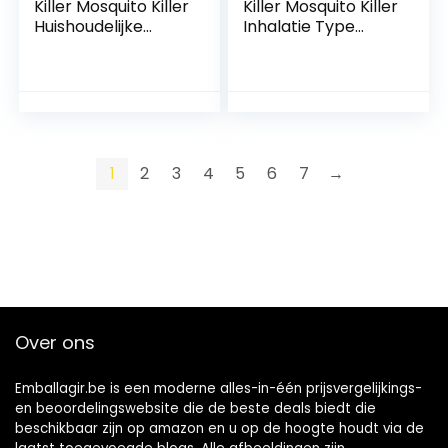
Killer Mosquito Killer
Killer Mosquito Killer
Huishoudelijke
Inhalatie Type
Mosquito Repellent
Mosquito Killer
Indoor Mosquito
Artefact LED Blue
Killer Artefact
Violet Light
Slaapzaal voor…
Mosquito Killer…
1
2
3
4
5
6
7
→
Over ons
Emballagir.be is een moderne alles-in-één prijsvergelijkings-
en beoordelingswebsite die de beste deals biedt die
beschikbaar zijn op amazon en u op de hoogte houdt via de