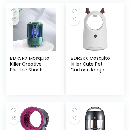
BDRSRX Mosquito
BDRSRX Mosquito
Killer Creative
Killer Cute Pet
Electric Shock
Cartoon Konijn
Killing Mosquito
Uiterlijk Mosquito
Huishoudelijke
Lamp
oplaadbare
Huishoudelijke
muggenwerende
Indoor Mosquito
lamp voor binnen…
Repellent
Artefact…