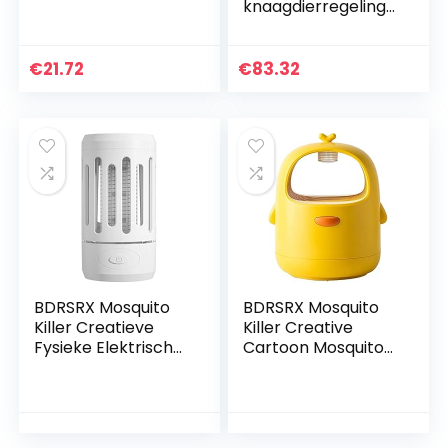
knaagdierregeling
elektronische kat
motorcompartime
nt Voor
€
21.72
€
83.32
woonkamer,
garage, magazijn
BDRSRX Mosquito
BDRSRX Mosquito
Killer Creatieve
Killer Creative
Fysieke Elektrische
Cartoon Mosquito
Schok Mosquito
Killer Home Indoor
Lamp USB
Physical Blue Light
Huishoudelijke
Silent Mosquito
Mosquito Killer
Repellent…
Artefact…