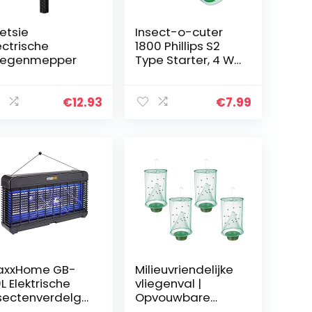
etsie
Insect-o-cuter
ectrische
1800 Phillips S2
iegenmepper
Type Starter, 4 W-
22 W
€
12.93
€
7.99
axxHome GB-
Milieuvriendelijke
L Elektrische
vliegenval |
sectenverdelge
Opvouwbare
 13W UV-
vliegenval met