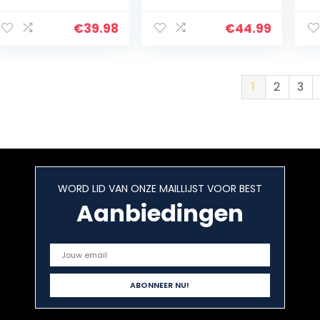
Elektrische Anti-
Vliegenlamp – UV
M
muggenlamp,
Lamp, Elektrische
aa
€
39.98
€
44.99
Insectenval
Insectenverdelge
M
elektrische…
r 20 W,
Vl
Vliegenverdelger
Ui
…
1
2
3
WORD LID VAN ONZE MAILLIJST VOOR BEST
Aanbiedingen