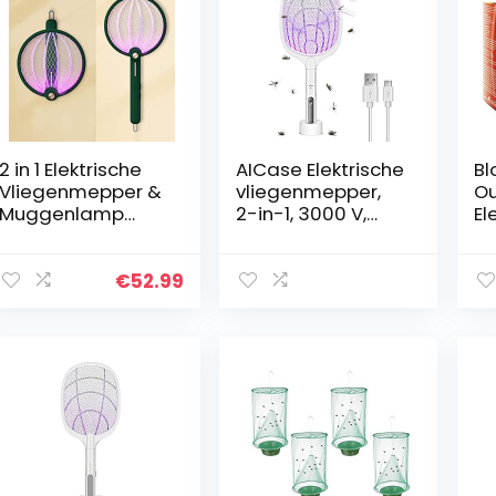
2 in 1 Elektrische
AICase Elektrische
Bl
Vliegenmepper &
vliegenmepper,
Ou
Muggenlamp
2-in-1, 3000 V,
El
3000v Draagbare
elektrische
Re
Hoogspanningsm
muggenmepper,
B
uggenval Met Uv-
oplaadbare
€
52.99
straal En
elektrische
Elektrische Schok
huishoudelijke
Oplaadbare
muggen…
Muggenverdelger
Lamp Bug Zapper
Voor
Thuishotel,Groen