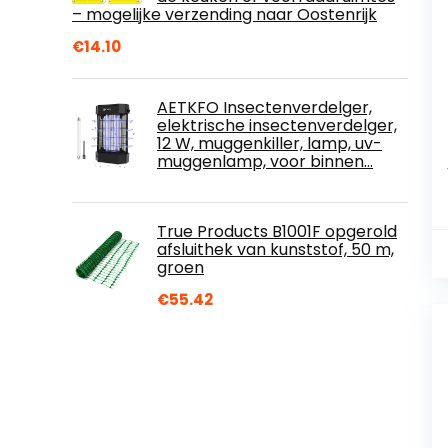
– mogelijke verzending naar Oostenrijk
€
14.10
AETKFO Insectenverdelger,
elektrische insectenverdelger,
12 W, muggenkiller, lamp, uv-
muggenlamp, voor binnen…
True Products B1001F opgerold
afsluithek van kunststof, 50 m,
groen
€
55.42