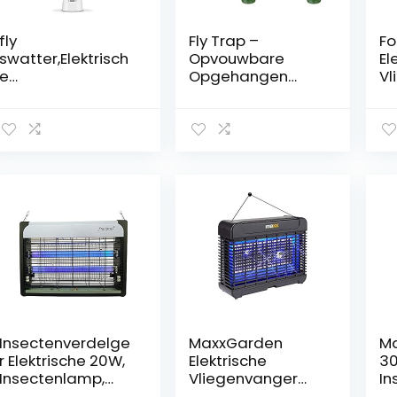
fly
Fly Trap –
Fo
swatter,Elektrisch
Opvouwbare
El
e
Opgehangen
Vl
Muggenmepper,El
Vliegenvanger
ektrische
Voor Garden
Vliegenmepper |
Ranch Orchard | 4
Elektrische Bug
Stuks
Zapper | Dubbele
Herbruikbare
Lagen
Buitenranch
Meshbeschermin
Vliegenval…
g…
Insectenverdelge
MaxxGarden
M
r Elektrische 20W,
Elektrische
30
Insectenlamp,
Vliegenvanger
In
Vliegenvanger
16xLED,
r,