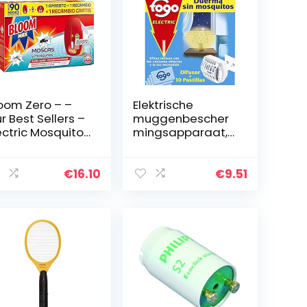
oom Zero – –
Elektrische
r Best Sellers –
muggenbescher
ectric Mosquito
mingsapparaat,
pellent Max
10 stuks
loom
€
16.10
€
9.51