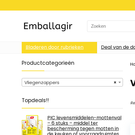
Search
for:
Bladeren door rubrieken
Deal van de d
Productcategorieën
H
Vliegenzappers
×
Topdeals!!
Re
PIC levensmiddelen-mottenval
– 6 stuks – middel ter
bescherming tegen motten in
de keuken of voorraadruimtes