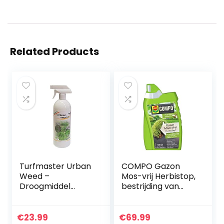
Related Products
Turfmaster Urban
COMPO Gazon
Weed –
Mos-vrij Herbistop,
Droogmiddel
bestrijding van
Spray, 1L Eco-
mos en algen,
duurzaam voor
concentraat, 500
natuurlijke
ml
€
23.99
€
69.99