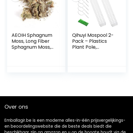
Tent(Green,2.4 *
1.4 * 1.3m)
AEOIH Sphagnum
Qihuyi Mospool 2-
Moss, Long Fiber
Pack – Plastics
Sphagnum Moss,
Plant Pole,
Hydraterende
Geselecteerde
Voeding
uitgeholde
Organische
Mospool, Unieke
Meststof for
Totempaal voor
Phalaenopsis
klimplant…
Orchidee,
Tuinbenodigdhede
n (Size : 6L)
Over ons
Emballagir.be is een moderne alles-in-één prijsvergelijkings-
en beoordelingswebsite die de beste deals biedt die
beschikbaar zijn op amazon en u op de hoogte houdt via de