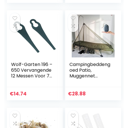
verwijdering van
onkruid en
ongewenste
vegetatie – Klaar
voor gebruik
Wolf-Garten 196 –
Campingbeddeng
650 Vervangende
oed Patio,
12 Messen Voor 72
Muggennet
V Grastrimmer
Opvouwbaar,
Muskietennet En
Insectenwerende
€
14.74
€
28.88
Netgordijnen,
Compact En
Lichtgewicht Voor
Kamperen Vissen,
Past Op
Slaapzakken, Bed,