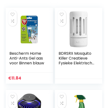
Bescherm Home
BDRSRX Mosquito
Anti-Ants Gel aas
Killer Creatieve
voor Binnen blauw
Fysieke Elektrische
Schok Mosquito
Lamp USB
Huishoudelijke
€
11.84
Mosquito Killer
Artefact…