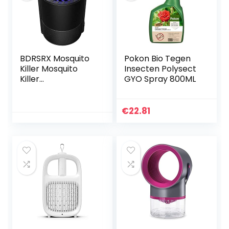
BDRSRX Mosquito
Pokon Bio Tegen
Killer Mosquito
Insecten Polysect
Killer
GYO Spray 800ML
Huishoudelijke
Mosquito
Repellent Indoor
€
22.81
Mosquito Killer
Artefact Slaapzaal
voor…