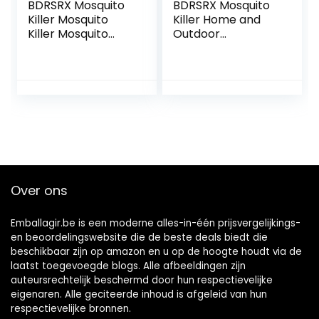
BDRSRX Mosquito
BDRSRX Mosquito
Killer Mosquito
Killer Home and
Killer Mosquito
Outdoor
Killer Mosquito
Commercial
Killer Mosquito
Electronic
Killer Mosquito
Mosquito Killer LED
Killer voor binnen
Elektronische
en…
Mosquito Killer
voor…
Over ons
Emballagir.be is een moderne alles-in-één prijsvergelijkings-
en beoordelingswebsite die de beste deals biedt die
beschikbaar zijn op amazon en u op de hoogte houdt via de
laatst toegevoegde blogs. Alle afbeeldingen zijn
auteursrechtelijk beschermd door hun respectievelijke
eigenaren. Alle geciteerde inhoud is afgeleid van hun
respectievelijke bronnen.