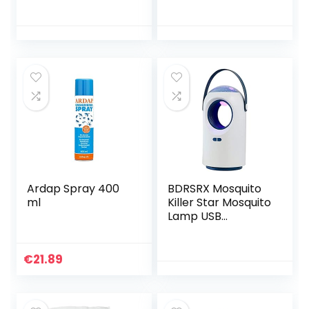
Mosquito
Huishoudelijke
Repellent Indoor
oplaadbare
Mosquito Killer
muggenwerende
Artefact Slaapzaal
lamp voor binnen…
voor…
Ardap Spray 400
BDRSRX Mosquito
ml
Killer Star Mosquito
Lamp USB
Huishoudelijke
Mosquito
Repellent
€
21.89
Projector Mosquito
Trap Voor Indoor
en…