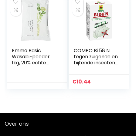
Emma Basic
COMPO Bi 58 N
Wasabi-poeder
tegen zuigende en
1kg, 20% echte
bijtende insecten
wasabi, scherp,
op sierplanten,
snel klaar
groenten en
aardbeien,
€
10.44
effectief
bladluizen…
Over ons