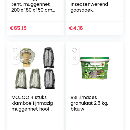
tent, muggennet
Insectenwerend
200 x 180 x 150 cm,
gaasdoek,
hangmat
muggennet, wit,
insectennet voor
150 cm, per
binnen voor buiten
strekkende meter
€
65.19
€
4.16
MOJOO 4 stuks
BSI Limaces
klamboe fijnmazig
granulaat 2,5 kg,
muggennet hoofd
blauw
muskietennet
insectenwerend
net voor imkerij,