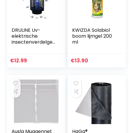
DRULINE Uv-
KWIZDA Solabiol
elektrische
boom lijmgel 200
insectenverdelger,
ml
insectenval,
vliegenval,
insectenbescherm
€
12.99
€
13.90
ing,
vliegenvernietiger
Ausla Muggennet
HaGa®