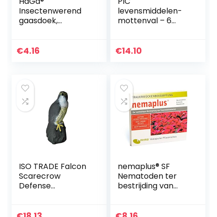
HaGa®
PIC
Insectenwerend
levensmiddelen-
gaasdoek,
mottenval – 6
muggennet, wit,
stuks – middel ter
150 cm, per
bescherming
strekkende meter
tegen motten in
€
4.16
€
14.10
de keuken of
voorraadruimtes –
mogelijke
verzending naar
Oostenrijk
ISO TRADE Falcon
nemaplus® SF
Scarecrow
Nematoden ter
Defense
bestrijding van
Protection
rouwmuggen – 3
Decoratie Plastic
miljoen voor 6 m²
UV-bescherming
potgrond of 30
€
18.13
€
8.16