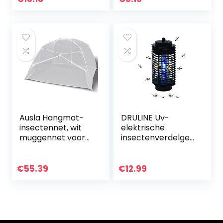
groothandel 6240
planten
merk
Ausla Hangmat-
DRULINE Uv-
insectennet, wit
elektrische
muggennet voor
insectenverdelger,
insecten voor
insectenval,
binnen en buiten
vliegenval,
insectenbescherm
€
55.39
€
12.99
ing,
vliegenvernietiger