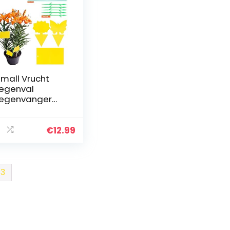
mall Vrucht
iegenval
iegenvanger
le stickers gele
nelen trips
strijding
€
12.99
jmvallen ter
scherming
gen
ouwmuggen
3
uitvliegen
rbruikbaar (30
uks)