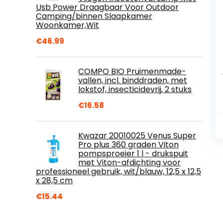
Usb Power Draagbaar Voor Outdoor
Camping/binnen Slaapkamer
Woonkamer,Wit
€
46.99
COMPO BIO Pruimenmade-
vallen, incl. binddraden, met
lokstof, insecticidevrij, 2 stuks
€
16.58
Kwazar 20010025 Venus Super
Pro plus 360 graden Viton
pompsproeier 1 l - drukspuit
met Viton-afdichting voor
professioneel gebruik, wit/blauw, 12,5 x 12,5
x 28,5 cm
€
15.44