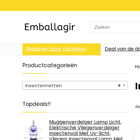
Search
for:
Bladeren door rubrieken
Deal van de d
Productcategorieën
H
Insectennetten
×
Topdeals!!
Re
Muggenverdelger Lamp Licht,
Elektrische Vliegenverdelger
Insectenval Met Uv-licht,
Vliegen Insectenval Lamp Met