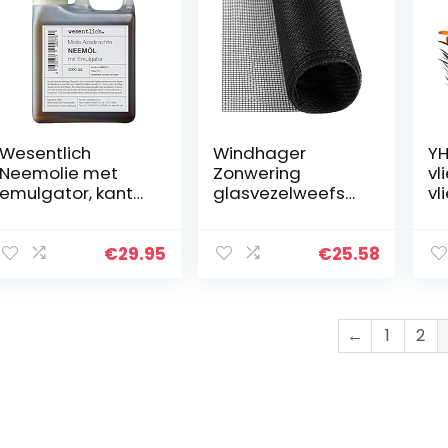
Wesentlich
Windhager
YH
Neemolie met
Zonwering
vl
emulgator, kant-
glasvezelweefsel,
vl
en-klaar
insectenwerende
ge
gemengd voor
hor,
pa
direct gebruik,
insectenwerende
be
€
29.95
€
25.58
1000 ml
stof, bescherming
li
tegen zonlicht,
be
140 × 150…
te
r
←
1
2
fr
he
st