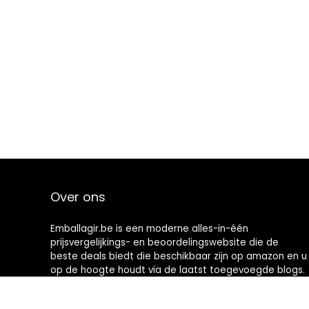
Over ons
Emballagir.be is een moderne alles-in-één
prijsvergelijkings- en beoordelingswebsite die de
beste deals biedt die beschikbaar zijn op amazon en u
op de hoogte houdt via de laatst toegevoegde blogs.
Alle afbeeldingen zijn auteursrechtelijk beschermd
door hun respectievelijke eigenaren. Alle geciteerde