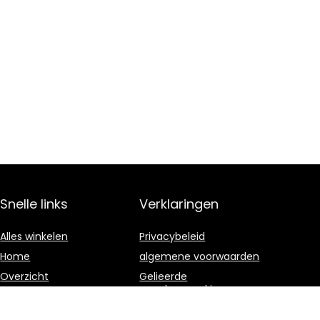
Snelle links
Verklaringen
Alles winkelen
Privacybeleid
Home
algemene voorwaarden
Overzicht
Gelieerde
openbaarmaking
Blogs
Onze webshops