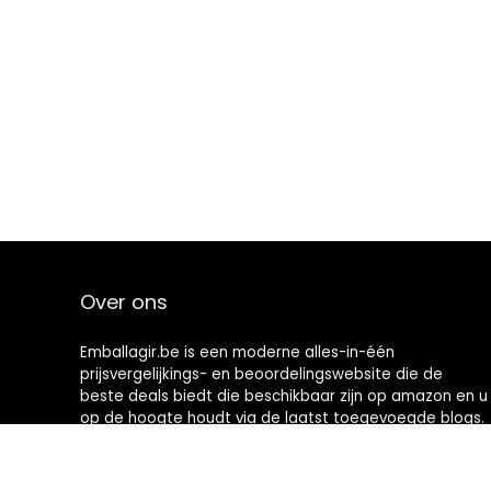
Over ons
Emballagir.be is een moderne alles-in-één
prijsvergelijkings- en beoordelingswebsite die de
beste deals biedt die beschikbaar zijn op amazon en u
op de hoogte houdt via de laatst toegevoegde blogs.
Alle afbeeldingen zijn auteursrechtelijk beschermd
door hun respectievelijke eigenaren. Alle geciteerde
inhoud is afgeleid van hun respectievelijke bronnen.