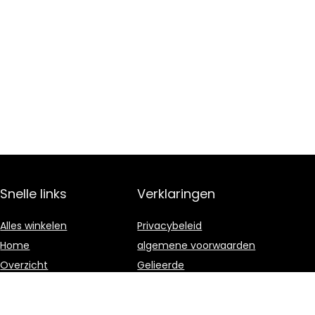
Snelle links
Verklaringen
Alles winkelen
Privacybeleid
Home
algemene voorwaarden
Overzicht
Gelieerde
openbaarmaking
Blogs
Onze webshops