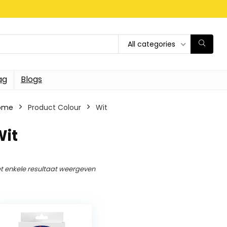
All categories
ag
Blogs
ome
Product Colour
‎Wit
Wit
t enkele resultaat weergeven