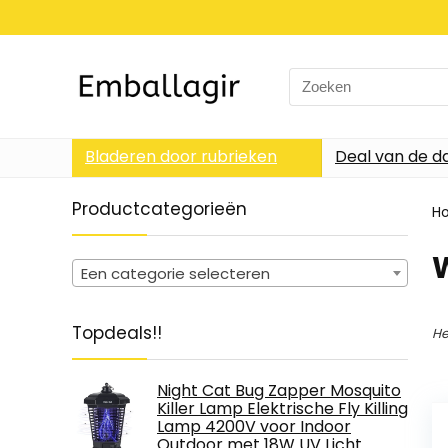
Search
for:
Bladeren door rubrieken
Deal van de d
Productcategorieën
H
‎
Een categorie selecteren
Topdeals!!
He
Night Cat Bug Zapper Mosquito
Killer Lamp Elektrische Fly Killing
Lamp 4200V voor Indoor
Outdoor met 18W UV Licht