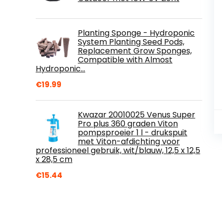
Planting Sponge - Hydroponic
System Planting Seed Pods,
Replacement Grow Sponges,
Compatible with Almost
Hydroponic…
€
19.99
Kwazar 20010025 Venus Super
Pro plus 360 graden Viton
pompsproeier 1 l - drukspuit
met Viton-afdichting voor
professioneel gebruik, wit/blauw, 12,5 x 12,5
x 28,5 cm
€
15.44