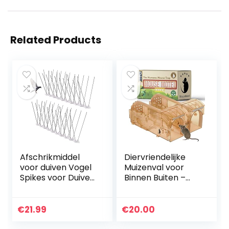
Related Products
Afschrikmiddel
Diervriendelijke
voor duiven Vogel
Muizenval voor
Spikes voor Duiven
Binnen Buiten –
Anti Klim Muur Hek
Meest Eenvoudig
Vogels Controle
en Hooggevoelig –
Spikes Roestvrij
Levend vangen en
€
21.99
€
20.00
Staal Anti-
vrijlaten –
klimmen Spikes
Herbruikbaar –