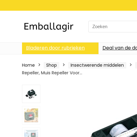
Search
for:
Bladeren door rubrieken
Deal van de d
Home
Shop
Insectwerende middelen
Repeller, Muis Repeller Voor…