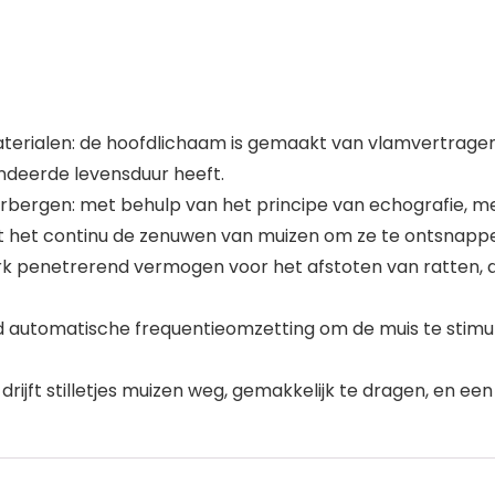
materialen: de hoofdlichaam is gemaakt van vlamvertragen
deerde levensduur heeft.
verbergen: met behulp van het principe van echografie, me
rt het continu de zenuwen van muizen om ze te ontsnap
rk penetrerend vermogen voor het afstoten van ratten, d
and automatische frequentieomzetting om de muis te stimu
rijft stilletjes muizen weg, gemakkelijk te dragen, en een 