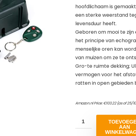
hoofdlichaam is gemaakt
een sterke weerstand t
levensduur heeft.
Geboren om mooi te zijn 
het principe van echograf
menselijke oren kan word
van muizen om ze te on
Gro-te ruimte dekking; U
vermogen voor het afstot
ratten in open gebieden b
Amazon.nl Price:
€
103.22
(as of 25/1
TOEVOEG
AAN
WINKELWA