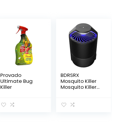
Provado
BDRSRX
Ultimate Bug
Mosquito Killer
Killer
Mosquito Killer
Huishoudelijke
Mosquito
Repellent Indoor
Mosquito Killer
Artefact
Slaapzaal voor…