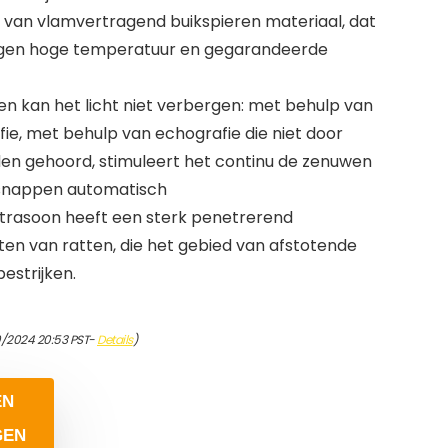
 van vlamvertragend buikspieren materiaal, dat
egen hoge temperatuur en gegarandeerde
en kan het licht niet verbergen: met behulp van
ie, met behulp van echografie die niet door
en gehoord, stimuleert het continu de zenuwen
tsnappen automatisch
ltrasoon heeft een sterk penetrerend
en van ratten, die het gebied van afstotende
estrijken.
0/2024 20:53 PST-
Details
)
EN
GEN