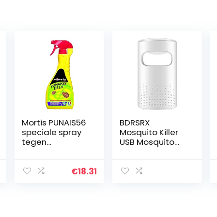
Mortis PUNAIS56
BDRSRX
speciale spray
Mosquito Killer
tegen
USB Mosquito
bedwantsen.
Killer
Huishoudelijke
fotocatalyst LED
€
18.31
Elektronische
mosquito
moordenaar…