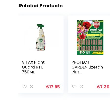
Related Products
VITAX Plant
PROTECT
Guard RTU
GARDEN Lizetan
750ML
Plus
Combistokjes,
langdurige
ongediertevrij
€
17.95
€
7.30
en premium
meststof in één,
20 stuks