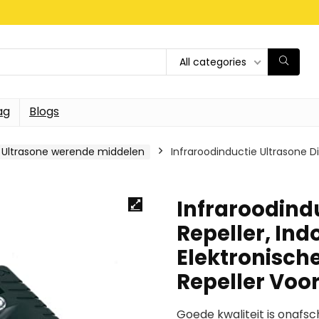
All categories
ag
Blogs
Ultrasone werende middelen
Infraroodinductie Ultrasone Di
Infraroodindu
Repeller, Ind
Elektronische
Repeller Voo
Goede kwaliteit is onafsc