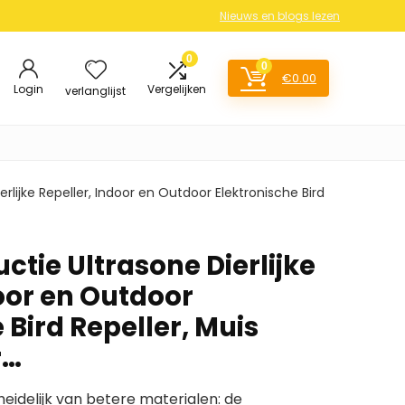
Nieuws en blogs lezen
0
0
€
0.00
Login
Vergelijken
verlanglijst
erlijke Repeller, Indoor en Outdoor Elektronische Bird
ctie Ultrasone Dierlijke
oor en Outdoor
 Bird Repeller, Muis
r…
heidelijk van betere materialen: de