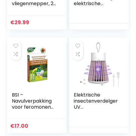
vliegenmepper, 2-
elektrische
in-1 elektrische
insectenverdelger,
muggenmepper/v
12 W, muggenkiller,
liegenvanger, USB-
lamp, uv-
€
29.99
oplaadbaar,
muggenlamp, voor
dubbellagige
binnen…
mesh…
BSI –
Elektrische
Navulverpakking
insectenverdelger
voor feromonen
UV
buxusdwergers –
insectenverdelger
werkt voor 3
insectenval
maanden – 2
muggenlamp met
€
17.00
capsules
UV-licht