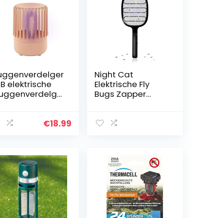
ggenverdelger
Night Cat
B elektrische
Elektrische Fly
uggenverdelge
Bugs Zapper
Lamp, Mute
3000V
me LED Bug
Moordenaar
sectenval,
Racket Mug
€
18.99
ggenval met
Swatter Killer USB
mp voor
C Oplaadbaar
uggen,
uitvliegjes en
dere kleine
secten