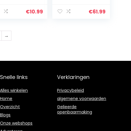
Met PIR Motion
Sensor Scarer,
€
10.99
€
61.99
Voor Tuin Pest Kat
Hond Eekhoorn…
→
Snelle links
Verklaringen
Alles winkelen
Privacybeleid
Home
algemene voorwaarden
Overzicht
Gelieerde
openbaarmaking
Blogs
Onze webshops