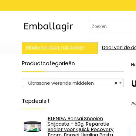
Search
for:
Bladeren door rubrieken
Deal van de d
Productcategorieën
H
Ultrasone werende middelen
×
Topdeals!!
Re
BLENGA Bonsai Snoeien
Snijpasta - 50g, Reparatie
Sealer voor Quick Recovery
Boom, Bonsai Healing Pasta