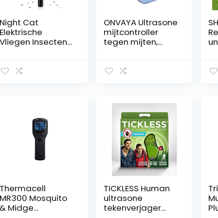
chemicaliën
Night Cat
ONVAYA Ultrasone
SH
Elektrische
mijtcontroller
Re
Vliegen Insecten
tegen mijten,
un
3000V
huisstofmijt,
af
Oplaadbare
zonder
de
Zapper
chemicaliën 1
zo
Moordenaar
Stück
te
Racket Mug
ho
Swatter Killer USB
kn
C Oplaadbaar
on
ul
ge
3
Thermacell
TICKLESS Human
Tr
MR300 Mosquito
ultrasone
M
& Midge
tekenverjager
Pl
Protector ;
voor elke
2