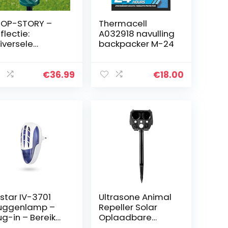
OP-STORY –
Thermacell
flectie:
A032918 navulling
iversele
backpacker M-24
schrikking voor
 tuin, met
nne-energie
€
36.99
€
18.00
gen katten,
nden, vogels,
aagdieren,
gedierte door
trasone
luiden, lampen,
60°
istar IV-3701
Ultrasone Animal
uggenlamp –
Repeller Solar
ug-in – Bereik
Oplaadbare
0 m2
Afschrikmiddel