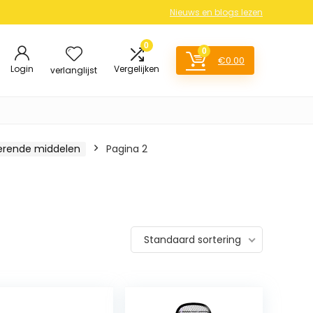
Nieuws en blogs lezen
0
0
€
0.00
Login
Vergelijken
verlanglijst
erende middelen
Pagina 2
Standaard sortering