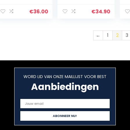
Inclusief 3 x 4 uur
leeftijdsgroep
matten & 1 x 12 uur
(groen)
€
36.00
€
34.90
cartridge;
Gemakkelijk te
gebruiken, zeer
effectief; DIET-
←
1
2
3
vrij; Geen spray;
Geen rook; 20 m²
Beschermingszon
e
WORD LID VAN ONZE MAILLIJST VOOR BEST
Aanbiedingen