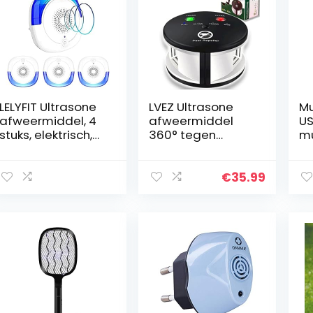
LELYFIT Ultrasone
LVEZ Ultrasone
Mu
afweermiddel, 4
afweermiddel
US
stuks, elektrisch,
360° tegen
m
insectenafweer,
ratten, muizen,
r 
binnen,
knaagdieren,
Ho
ongediertebestrij
kakkerlakken en
In
€
35.99
ding, muggen,
insecten.
Mu
muizen, 100…
Krachtige
la
variabele
m
frequenties, een
fr
bereik van 550 m².
an
Milieuvriendelijke
in
oplossing tegen
ongedierte
zonder