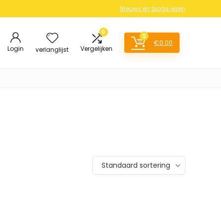
Nieuws en blogs lezen
0
0
€
0.00
Login
Vergelijken
verlanglijst
Standaard sortering