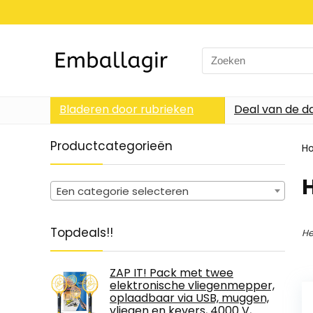
Search
for:
Bladeren door rubrieken
Deal van de d
Productcategorieën
H
‎
Een categorie selecteren
Topdeals!!
He
ZAP IT! Pack met twee
elektronische vliegenmepper,
oplaadbaar via USB, muggen,
vliegen en kevers, 4000 V,