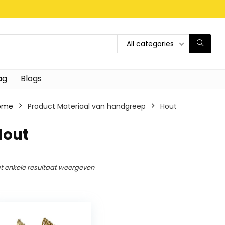
All categories
ag
Blogs
ome
Product Materiaal van handgreep
‎Hout
Hout
t enkele resultaat weergeven