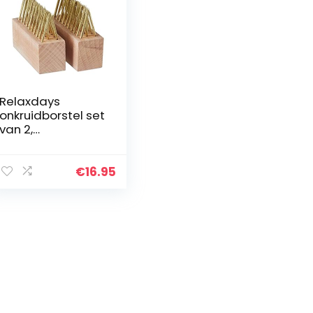
Relaxdays
onkruidborstel set
van 2,
reinigingsborstels
voor de tuin,
voegenborstel,
€
16.95
voor onkruid en
mos,
natuur/messing