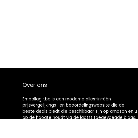
Over ons
Emballagir.be is een moderne alles-in-één
prijsvergelijkings- en beoordelingswebsite die de
beste deals biedt die beschikbaar zijn op amazon en u
op de hoogte houdt via de laatst toegevoegde blogs.
Alle afbeeldingen zijn auteursrechtelijk beschermd
door hun respectievelijke eigenaren. Alle geciteerde
inhoud is afgeleid van hun respectievelijke bronnen.