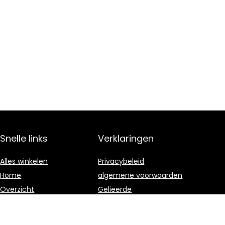
Snelle links
Verklaringen
Alles winkelen
Privacybeleid
Home
algemene voorwaarden
Overzicht
Gelieerde
openbaarmaking
Blogs
Onze webshops